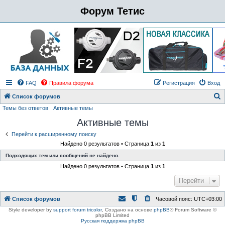
Форум Тетис
FAQ
Правила форума
Регистрация
Вход
Список форумов
Темы без ответов
Активные темы
о
Активные темы
и
с
Перейти к расширенному поиску
Найдено 0 результатов • Страница
1
из
1
к
Подходящих тем или сообщений не найдено.
Найдено 0 результатов • Страница
1
из
1
Перейти
Список форумов
Часовой пояс:
UTC+03:00
Style developer by
support forum tricolor
,
Создано на основе
phpBB
® Forum Software ©
phpBB Limited
Русская поддержка phpBB