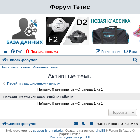
Форум Тетис
FAQ
Правила форума
Регистрация
Вход
Список форумов
Темы без ответов
Активные темы
о
Активные темы
и
с
Перейти к расширенному поиску
Найдено 0 результатов • Страница
1
из
1
к
Подходящих тем или сообщений не найдено.
Найдено 0 результатов • Страница
1
из
1
Перейти
Список форумов
Часовой пояс:
UTC+03:00
Style developer by
support forum tricolor
,
Создано на основе
phpBB
® Forum Software ©
phpBB Limited
Русская поддержка phpBB