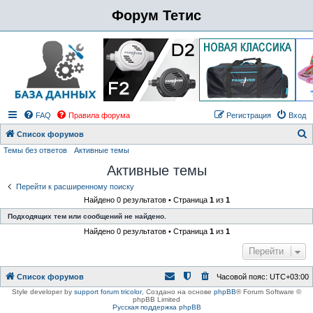
Форум Тетис
FAQ
Правила форума
Регистрация
Вход
Список форумов
Темы без ответов
Активные темы
о
Активные темы
и
с
Перейти к расширенному поиску
Найдено 0 результатов • Страница
1
из
1
к
Подходящих тем или сообщений не найдено.
Найдено 0 результатов • Страница
1
из
1
Перейти
Список форумов
Часовой пояс:
UTC+03:00
Style developer by
support forum tricolor
,
Создано на основе
phpBB
® Forum Software ©
phpBB Limited
Русская поддержка phpBB