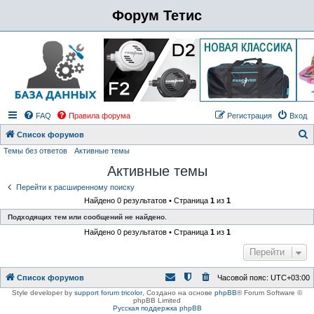
Форум Тетис
FAQ
Правила форума
Регистрация
Вход
Список форумов
Темы без ответов
Активные темы
о
Активные темы
и
с
Перейти к расширенному поиску
Найдено 0 результатов • Страница
1
из
1
к
Подходящих тем или сообщений не найдено.
Найдено 0 результатов • Страница
1
из
1
Перейти
Список форумов
Часовой пояс:
UTC+03:00
Style developer by
support forum tricolor
,
Создано на основе
phpBB
® Forum Software ©
phpBB Limited
Русская поддержка phpBB