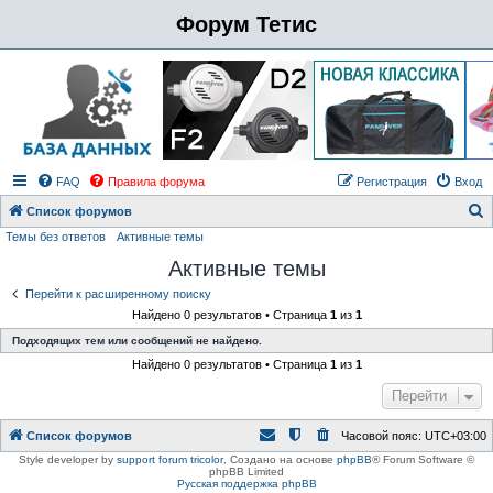
Форум Тетис
FAQ
Правила форума
Регистрация
Вход
Список форумов
Темы без ответов
Активные темы
о
Активные темы
и
с
Перейти к расширенному поиску
Найдено 0 результатов • Страница
1
из
1
к
Подходящих тем или сообщений не найдено.
Найдено 0 результатов • Страница
1
из
1
Перейти
Список форумов
Часовой пояс:
UTC+03:00
Style developer by
support forum tricolor
,
Создано на основе
phpBB
® Forum Software ©
phpBB Limited
Русская поддержка phpBB