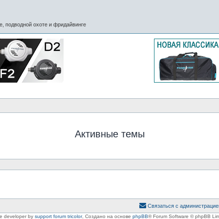
, подводной охоте и фридайвинге
Активные темы
Связаться с администрацие
le developer by
support forum tricolor
,
Создано на основе
phpBB
® Forum Software © phpBB Lim