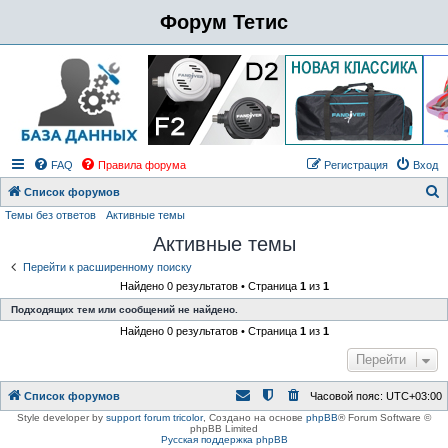
Форум Тетис
FAQ
Правила форума
Регистрация
Вход
Список форумов
Темы без ответов
Активные темы
о
Активные темы
и
с
Перейти к расширенному поиску
Найдено 0 результатов • Страница
1
из
1
к
Подходящих тем или сообщений не найдено.
Найдено 0 результатов • Страница
1
из
1
Перейти
Список форумов
Часовой пояс:
UTC+03:00
Style developer by
support forum tricolor
,
Создано на основе
phpBB
® Forum Software ©
phpBB Limited
Русская поддержка phpBB