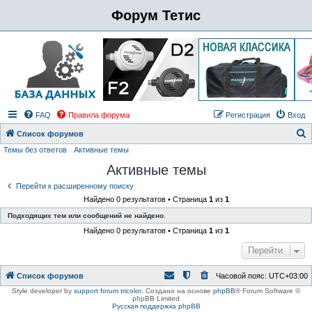
Форум Тетис
FAQ
Правила форума
Регистрация
Вход
Список форумов
Темы без ответов
Активные темы
о
Активные темы
и
с
Перейти к расширенному поиску
Найдено 0 результатов • Страница
1
из
1
к
Подходящих тем или сообщений не найдено.
Найдено 0 результатов • Страница
1
из
1
Перейти
Список форумов
Часовой пояс:
UTC+03:00
Style developer by
support forum tricolor
,
Создано на основе
phpBB
® Forum Software ©
phpBB Limited
Русская поддержка phpBB