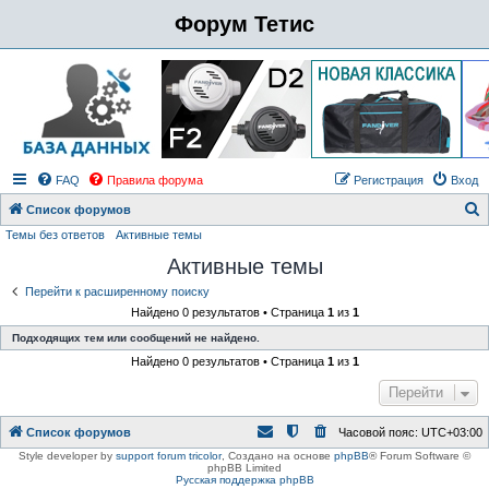
Форум Тетис
FAQ
Правила форума
Регистрация
Вход
Список форумов
Темы без ответов
Активные темы
о
Активные темы
и
с
Перейти к расширенному поиску
Найдено 0 результатов • Страница
1
из
1
к
Подходящих тем или сообщений не найдено.
Найдено 0 результатов • Страница
1
из
1
Перейти
Список форумов
Часовой пояс:
UTC+03:00
Style developer by
support forum tricolor
,
Создано на основе
phpBB
® Forum Software ©
phpBB Limited
Русская поддержка phpBB