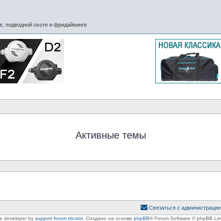
, подводной охоте и фридайвинге
Активные темы
Связаться с администрацие
le developer by
support forum tricolor
,
Создано на основе
phpBB
® Forum Software © phpBB Lim