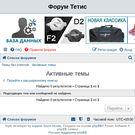
Форум Тетис
FAQ
Правила форума
Регистрация
Вход
Список форумов
Темы без ответов
Активные темы
о
Активные темы
и
с
Перейти к расширенному поиску
Найдено 0 результатов • Страница
1
из
1
к
Подходящих тем или сообщений не найдено.
Найдено 0 результатов • Страница
1
из
1
Перейти
Список форумов
Часовой пояс:
UTC+03:00
Style developer by
support forum tricolor
,
Создано на основе
phpBB
® Forum Software ©
phpBB Limited
Русская поддержка phpBB