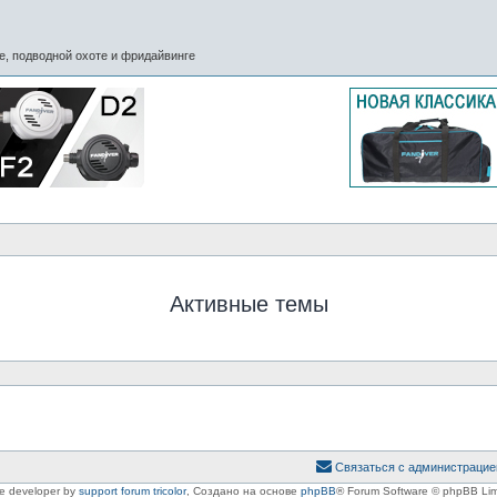
, подводной охоте и фридайвинге
Активные темы
Связаться с администрацие
le developer by
support forum tricolor
,
Создано на основе
phpBB
® Forum Software © phpBB Lim