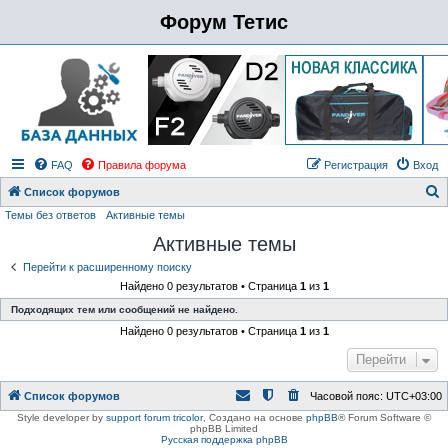
Форум Тетис
FAQ
Правила форума
Регистрация
Вход
Список форумов
Темы без ответов
Активные темы
о
Активные темы
и
с
Перейти к расширенному поиску
Найдено 0 результатов • Страница
1
из
1
к
Подходящих тем или сообщений не найдено.
Найдено 0 результатов • Страница
1
из
1
Перейти
Список форумов
Часовой пояс:
UTC+03:00
Style developer by
support forum tricolor
,
Создано на основе
phpBB
® Forum Software ©
phpBB Limited
Русская поддержка phpBB