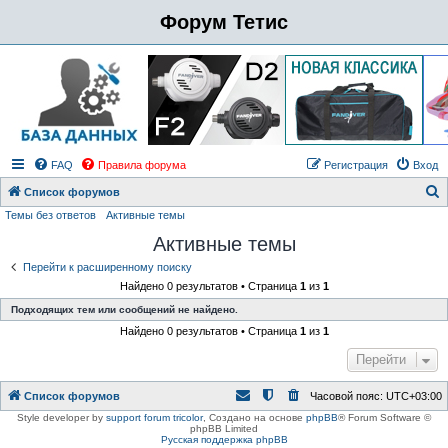
Форум Тетис
FAQ
Правила форума
Регистрация
Вход
Список форумов
Темы без ответов
Активные темы
о
Активные темы
и
с
Перейти к расширенному поиску
Найдено 0 результатов • Страница
1
из
1
к
Подходящих тем или сообщений не найдено.
Найдено 0 результатов • Страница
1
из
1
Перейти
Список форумов
Часовой пояс:
UTC+03:00
Style developer by
support forum tricolor
,
Создано на основе
phpBB
® Forum Software ©
phpBB Limited
Русская поддержка phpBB