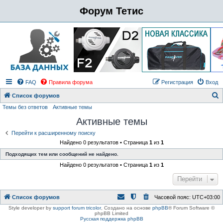
Форум Тетис
FAQ
Правила форума
Регистрация
Вход
Список форумов
Темы без ответов
Активные темы
о
Активные темы
и
с
Перейти к расширенному поиску
Найдено 0 результатов • Страница
1
из
1
к
Подходящих тем или сообщений не найдено.
Найдено 0 результатов • Страница
1
из
1
Перейти
Список форумов
Часовой пояс:
UTC+03:00
Style developer by
support forum tricolor
,
Создано на основе
phpBB
® Forum Software ©
phpBB Limited
Русская поддержка phpBB