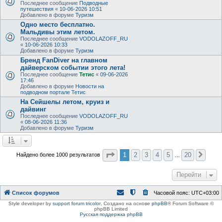
Последнее сообщение
Подводные
путешествия
«
10-06-2026 10:51
Добавлено в форуме
Туризм
Одно место бесплатно.
Мальдивы этим летом.
Последнее сообщение
VODOLAZOFF_RU
«
10-06-2026 10:33
Добавлено в форуме
Туризм
Бренд FanDiver на главном
дайверском событии этого лета!
Последнее сообщение
Тетис
«
09-06-2026
17:46
Добавлено в форуме
Новости на
подводном портале Тетис
На Сейшелы летом, круиз и
дайвинг
Последнее сообщение
VODOLAZOFF_RU
«
08-06-2026 11:36
Добавлено в форуме
Туризм
Страница
1
из
20
1
2
3
4
5
20
Найдено более 1000 результатов
След
…
Перейти
Список форумов
Часовой пояс:
UTC+03:00
Style developer by
support forum tricolor
,
Создано на основе
phpBB
® Forum Software ©
phpBB Limited
Русская поддержка phpBB