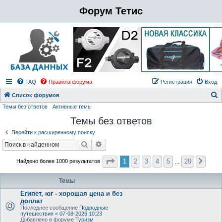
Форум Тетис
FAQ
Правила форума
Регистрация
Вход
Список форумов
Темы без ответов
Активные темы
о
Темы без ответов
и
с
Перейти к расширенному поиску
к
Поиск
Расширенный поиск
Страница
1
из
20
1
2
3
4
5
20
Найдено более 1000 результатов
След
…
Темы
Египет, юг - хорошая цена и без
доплат
Последнее сообщение
Подводные
путешествия
«
07-08-2026 10:23
Добавлено в форуме
Туризм