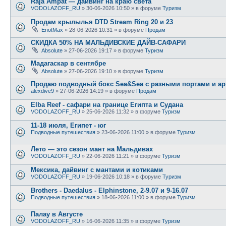
Raja Ampat — дайвинг на краю света
VODOLAZOFF_RU
» 30-06-2026 10:50 » в форуме
Туризм
Продам крылылья DTD Stream Ring 20 и 23
EnotMax
» 28-06-2026 10:31 » в форуме
Продам
СКИДКА 50% НА МАЛЬДИВСКИЕ ДАЙВ-САФАРИ
Absolute
» 27-06-2026 19:17 » в форуме
Туризм
Мадагаскар в сентябре
Absolute
» 27-06-2026 19:10 » в форуме
Туризм
Продаю подводный бокс Sea&Sea с разными портами и ар
alexdive9
» 27-06-2026 14:19 » в форуме
Продам
Elba Reef - сафари на границе Египта и Судана
VODOLAZOFF_RU
» 25-06-2026 11:32 » в форуме
Туризм
11-18 июля, Египет - юг
Подводные путешествия
» 23-06-2026 11:00 » в форуме
Туризм
Лето — это сезон мант на Мальдивах
VODOLAZOFF_RU
» 22-06-2026 11:21 » в форуме
Туризм
Мексика, дайвинг с мантами и котиками
VODOLAZOFF_RU
» 19-06-2026 10:18 » в форуме
Туризм
Brothers - Daedalus - Elphinstone, 2-9.07 и 9-16.07
Подводные путешествия
» 18-06-2026 11:00 » в форуме
Туризм
Палау в Августе
VODOLAZOFF_RU
» 16-06-2026 11:35 » в форуме
Туризм