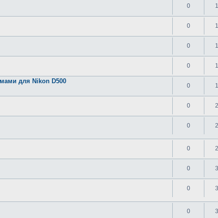
0
0
0
0
мами для Nikon D500
0
0
0
0
0
0
0