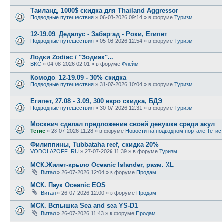
Таиланд, 1000$ скидка для Thailand Aggressor
Подводные путешествия
» 06-08-2026 09:14 » в форуме
Туризм
12-19.09, Дедалус - Забаргад - Роки, Египет
Подводные путешествия
» 05-08-2026 12:54 » в форуме
Туризм
Лодки Zodiac / "Зодиак"...
BKC
» 04-08-2026 02:01 » в форуме
Флейм
Комодо, 12-19.09 - 30% скидка
Подводные путешествия
» 31-07-2026 10:04 » в форуме
Туризм
Египет, 27.08 - 3.09, 300 евро скидка, БДЭ
Подводные путешествия
» 30-07-2026 12:31 » в форуме
Туризм
Москвич сделал предложение своей девушке среди акул
Тетис
» 28-07-2026 11:28 » в форуме
Новости на подводном портале Тетис
Филиппины, Tubbataha reef, скидка 20%
VODOLAZOFF_RU
» 27-07-2026 11:39 » в форуме
Туризм
МСК.Жилет-крыло Oceanic Islander, разм. XL
Витал
» 26-07-2026 12:04 » в форуме
Продам
МСК. Паук Oceanic EOS
Витал
» 26-07-2026 12:00 » в форуме
Продам
МСК. Вспышка Sea and sea YS-D1
Витал
» 26-07-2026 11:43 » в форуме
Продам