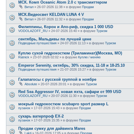
МСК. Комп Oceanic Atom 2.0 с трансмиттером
Витал
» 26-07-2026 11:38 » в форуме
Продам
МСК.Видеосвет KELDAN LUNA 4 V
Витал
» 26-07-2026 11:32 » в форуме
Продам
Филиппины, Корон и Апо-риф, скидка 1 000 USD
VODOLAZOFF_RU
» 24-07-2026 15:40 » в форуме
Туризм
сентябрь, Мальдивы по лучшей цене
Подводные путешествия
» 24-07-2026 11:13 » в форуме
Туризм
Куплю сухой гидрокостюм (Триламинат)(Москва, МО)
Ratnick
» 23-07-2026 02:02 » в форуме
Куплю / меняю
Emperor Serenity, октябрь, 30% скидка, 11-18 и 18-25.10
Подводные путешествия
» 21-07-2026 15:27 » в форуме
Туризм
Галапагосы с русской группой в ноябре
Absolute
» 20-07-2026 20:01 » в форуме
Туризм
Red Sea Aggressor IV, новая яхта, сафари от 999 USD
VODOLAZOFF_RU
» 20-07-2026 11:30 » в форуме
Туризм
мокрый гидрокостюм scubapro sport размер L
пузанок
» 17-07-2026 15:43 » в форуме
Продам
сухарь ватерпроф ЕХ-2
пузанок
» 17-07-2026 15:35 » в форуме
Продам
Продам сумку для дайвинга Mares
Lakti
» 16-07-2026 17:05 » в форуме
Продам