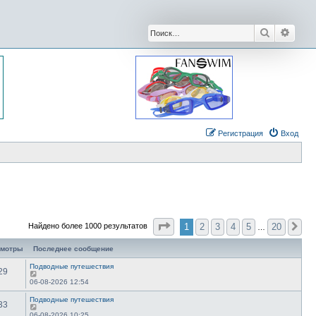
Поиск
Расши
Регистрация
Вход
Страница
1
из
20
1
2
3
4
5
20
Найдено более 1000 результатов
Сл
…
смотры
Последнее сообщение
Подводные путешествия
29
06-08-2026 12:54
Подводные путешествия
33
06-08-2026 10:25