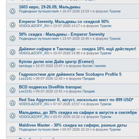
1603 евро, 19-26.09, Мальдивы
Подводные путешествия
» 16-07-2026 12:03 » в форуме
Туризм
Emperor Serenity, Мальдивы со скидкой 50%
VODOLAZOFF_RU
» 13-07-2026 14:17 » в форуме
Туризм
50% скидка - Мальдивы - Emperor Serenity
Подводные путешествия
» 13-07-2026 10:45 » в форуме
Туризм
Дайвинг-сафари в Таиланде — скидка 10% ещё действует!
VODOLAZOFF_RU
» 10-07-2026 14:38 » в форуме
Туризм
Куплю долю или Дайв центр (Египет)
tartoluga
» 10-07-2026 13:47 » в форуме
Куплю / меняю
Гидрокостюм для дайвинга 5мм Scobapro Profile 5
Lex2141
» 09-07-2026 12:43 » в форуме
Продам
BCD подвеска DiveRite transpac
Lex2141
» 09-07-2026 12:41 » в форуме
Продам
Red Sea Aggressor II, август, несколько мест по 899 USD*
VODOLAZOFF_RU
» 07-07-2026 13:57 » в форуме
Туризм
Мальдивы, до 30% скидка на сафари в августе и сентябре
VODOLAZOFF_RU
» 03-07-2026 10:32 » в форуме
Туризм
Maldives Master - 30% скидка на сафари, разные даты
Подводные путешествия
» 03-07-2026 10:10 » в форуме
Туризм