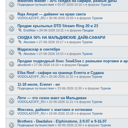
Maldives Master - 30% скидка на сафари, разные даты
Подводные путешествия
» 03-07-2026 10:10 » в форуме
Туризм
Raja Ampat — дайвинг на краю света
VODOLAZOFF_RU
» 30-06-2026 10:50 » в форуме
Туризм
Продам крылылья DTD Stream Ring 20 и 23
EnotMax
» 28-06-2026 10:31 » в форуме
Продам
СКИДКА 50% НА МАЛЬДИВСКИЕ ДАЙВ-САФАРИ
Absolute
» 27-06-2026 19:17 » в форуме
Туризм
Мадагаскар в сентябре
Absolute
» 27-06-2026 19:10 » в форуме
Туризм
Продаю подводный бокс Sea&Sea с разными портами и ар
alexdive9
» 27-06-2026 14:19 » в форуме
Продам
Elba Reef - сафари на границе Египта и Судана
VODOLAZOFF_RU
» 25-06-2026 11:32 » в форуме
Туризм
11-18 июля, Египет - юг
Подводные путешествия
» 23-06-2026 11:00 » в форуме
Туризм
Лето — это сезон мант на Мальдивах
VODOLAZOFF_RU
» 22-06-2026 11:21 » в форуме
Туризм
Мексика, дайвинг с мантами и котиками
VODOLAZOFF_RU
» 19-06-2026 10:18 » в форуме
Туризм
Brothers - Daedalus - Elphinstone, 2-9.07 и 9-16.07
Подводные путешествия
» 18-06-2026 11:00 » в форуме
Туризм