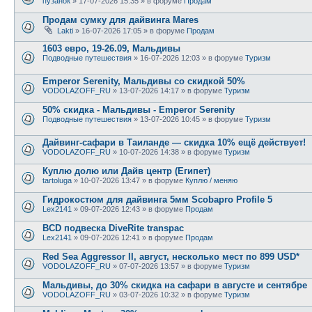
пузанок
» 17-07-2026 15:35 » в форуме
Продам
Продам сумку для дайвинга Mares
Lakti
» 16-07-2026 17:05 » в форуме
Продам
1603 евро, 19-26.09, Мальдивы
Подводные путешествия
» 16-07-2026 12:03 » в форуме
Туризм
Emperor Serenity, Мальдивы со скидкой 50%
VODOLAZOFF_RU
» 13-07-2026 14:17 » в форуме
Туризм
50% скидка - Мальдивы - Emperor Serenity
Подводные путешествия
» 13-07-2026 10:45 » в форуме
Туризм
Дайвинг-сафари в Таиланде — скидка 10% ещё действует!
VODOLAZOFF_RU
» 10-07-2026 14:38 » в форуме
Туризм
Куплю долю или Дайв центр (Египет)
tartoluga
» 10-07-2026 13:47 » в форуме
Куплю / меняю
Гидрокостюм для дайвинга 5мм Scobapro Profile 5
Lex2141
» 09-07-2026 12:43 » в форуме
Продам
BCD подвеска DiveRite transpac
Lex2141
» 09-07-2026 12:41 » в форуме
Продам
Red Sea Aggressor II, август, несколько мест по 899 USD*
VODOLAZOFF_RU
» 07-07-2026 13:57 » в форуме
Туризм
Мальдивы, до 30% скидка на сафари в августе и сентябре
VODOLAZOFF_RU
» 03-07-2026 10:32 » в форуме
Туризм