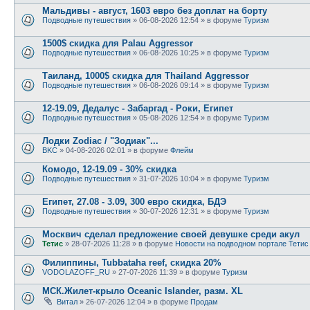
Мальдивы - август, 1603 евро без доплат на борту
Подводные путешествия
» 06-08-2026 12:54 » в форуме
Туризм
1500$ скидка для Palau Aggressor
Подводные путешествия
» 06-08-2026 10:25 » в форуме
Туризм
Таиланд, 1000$ скидка для Thailand Aggressor
Подводные путешествия
» 06-08-2026 09:14 » в форуме
Туризм
12-19.09, Дедалус - Забаргад - Роки, Египет
Подводные путешествия
» 05-08-2026 12:54 » в форуме
Туризм
Лодки Zodiac / "Зодиак"...
BKC
» 04-08-2026 02:01 » в форуме
Флейм
Комодо, 12-19.09 - 30% скидка
Подводные путешествия
» 31-07-2026 10:04 » в форуме
Туризм
Египет, 27.08 - 3.09, 300 евро скидка, БДЭ
Подводные путешествия
» 30-07-2026 12:31 » в форуме
Туризм
Москвич сделал предложение своей девушке среди акул
Тетис
» 28-07-2026 11:28 » в форуме
Новости на подводном портале Тетис
Филиппины, Tubbataha reef, скидка 20%
VODOLAZOFF_RU
» 27-07-2026 11:39 » в форуме
Туризм
МСК.Жилет-крыло Oceanic Islander, разм. XL
Витал
» 26-07-2026 12:04 » в форуме
Продам