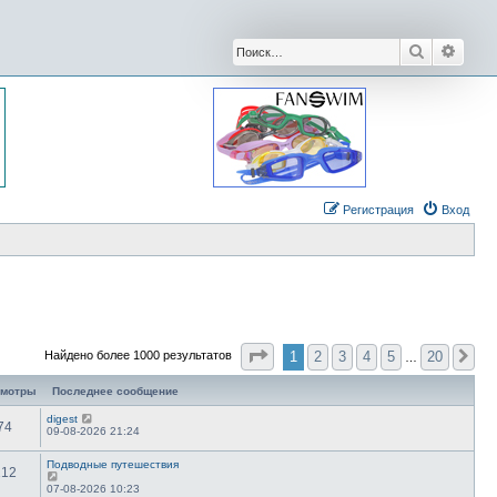
Поиск
Расши
Регистрация
Вход
Страница
1
из
20
1
2
3
4
5
20
Найдено более 1000 результатов
Сл
…
смотры
Последнее сообщение
digest
74
09-08-2026 21:24
Подводные путешествия
112
07-08-2026 10:23