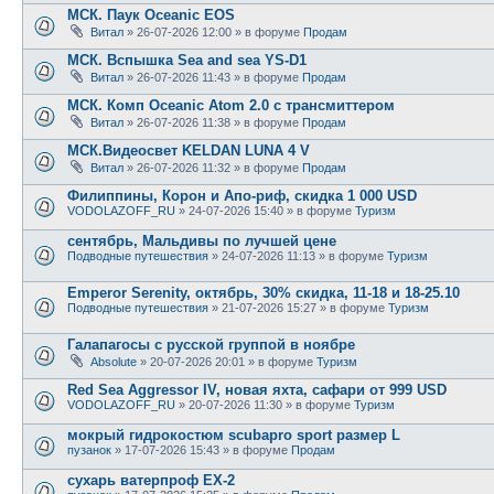
МСК. Паук Oceanic EOS
Витал
» 26-07-2026 12:00 » в форуме
Продам
МСК. Вспышка Sea and sea YS-D1
Витал
» 26-07-2026 11:43 » в форуме
Продам
МСК. Комп Oceanic Atom 2.0 с трансмиттером
Витал
» 26-07-2026 11:38 » в форуме
Продам
МСК.Видеосвет KELDAN LUNA 4 V
Витал
» 26-07-2026 11:32 » в форуме
Продам
Филиппины, Корон и Апо-риф, скидка 1 000 USD
VODOLAZOFF_RU
» 24-07-2026 15:40 » в форуме
Туризм
сентябрь, Мальдивы по лучшей цене
Подводные путешествия
» 24-07-2026 11:13 » в форуме
Туризм
Emperor Serenity, октябрь, 30% скидка, 11-18 и 18-25.10
Подводные путешествия
» 21-07-2026 15:27 » в форуме
Туризм
Галапагосы с русской группой в ноябре
Absolute
» 20-07-2026 20:01 » в форуме
Туризм
Red Sea Aggressor IV, новая яхта, сафари от 999 USD
VODOLAZOFF_RU
» 20-07-2026 11:30 » в форуме
Туризм
мокрый гидрокостюм scubapro sport размер L
пузанок
» 17-07-2026 15:43 » в форуме
Продам
сухарь ватерпроф ЕХ-2