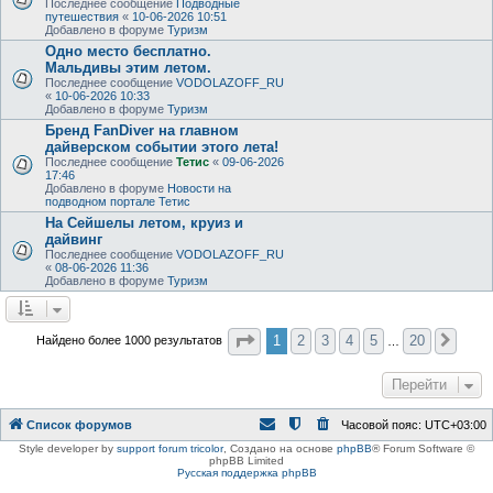
Последнее сообщение
Подводные
путешествия
«
10-06-2026 10:51
Добавлено в форуме
Туризм
Одно место бесплатно.
Мальдивы этим летом.
Последнее сообщение
VODOLAZOFF_RU
«
10-06-2026 10:33
Добавлено в форуме
Туризм
Бренд FanDiver на главном
дайверском событии этого лета!
Последнее сообщение
Тетис
«
09-06-2026
17:46
Добавлено в форуме
Новости на
подводном портале Тетис
На Сейшелы летом, круиз и
дайвинг
Последнее сообщение
VODOLAZOFF_RU
«
08-06-2026 11:36
Добавлено в форуме
Туризм
Страница
1
из
20
1
2
3
4
5
20
Найдено более 1000 результатов
След
…
Перейти
Список форумов
Часовой пояс:
UTC+03:00
Style developer by
support forum tricolor
,
Создано на основе
phpBB
® Forum Software ©
phpBB Limited
Русская поддержка phpBB