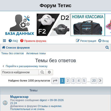
Форум Тетис
FAQ
Правила форума
Регистрация
Вход
Список форумов
Темы без ответов
Активные темы
о
Темы без ответов
и
с
Перейти к расширенному поиску
к
Поиск
Расширенный поиск
Страница
1
из
20
1
2
3
4
5
20
Найдено более 1000 результатов
След
…
Темы
Мадагаскар
Последнее сообщение
digest
«
09-08-2026
21:24
Добавлено в форуме
Отзывы о нырялке.
Положительные и не очень