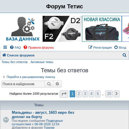
Форум Тетис
FAQ
Правила форума
Регистрация
Вход
Список форумов
Темы без ответов
Активные темы
о
Темы без ответов
и
с
Перейти к расширенному поиску
к
Поиск
Расширенный поиск
Страница
1
из
20
1
2
3
4
5
20
Найдено более 1000 результатов
След
…
Темы
Мальдивы - август, 1603 евро без
доплат на борту
Последнее сообщение
Подводные
путешествия
«
06-08-2026 12:54
Добавлено в форуме
Туризм