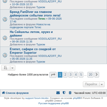
Последнее сообщение
VODOLAZOFF_RU
«
10-06-2026 10:33
Добавлено в форуме
Туризм
Бренд FanDiver на главном
дайверском событии этого лета!
Последнее сообщение
Тетис
«
09-06-2026
17:46
Добавлено в форуме
Новости на
подводном портале Тетис
На Сейшелы летом, круиз и
дайвинг
Последнее сообщение
VODOLAZOFF_RU
«
08-06-2026 11:36
Добавлено в форуме
Туризм
Египет, сафари со скидкой от
Emperor Superior
Последнее сообщение
VODOLAZOFF_RU
«
05-06-2026 11:26
Добавлено в форуме
Туризм
Страница
1
из
20
1
2
3
4
5
20
Найдено более 1000 результатов
След
…
Перейти
Список форумов
Часовой пояс:
UTC+03:00
Style developer by
support forum tricolor
,
Создано на основе
phpBB
® Forum Software ©
phpBB Limited
Русская поддержка phpBB