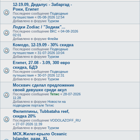
12-19.09, Дедалус - Забаргад -
Роки, Египет
Последнее сообщение
Подводные
путешествия
«
05-08-2026 12:54
Добавлено в форуме
Туризм
Лодки Zodiac / "Зодиак"...
Последнее сообщение
BKC
«
04-08-2026
02:01
Добавлено в форуме
Флейм
Комодо, 12-19.09 - 30% скидка
Последнее сообщение
Подводные
путешествия
«
31-07-2026 10:04
Добавлено в форуме
Туризм
Египет, 27.08 - 3.09, 300 евро
скидка, БДЭ
Последнее сообщение
Подводные
путешествия
«
30-07-2026 12:31
Добавлено в форуме
Туризм
Москвич сделал предложение
своей девушке среди акул
Последнее сообщение
Тетис
«
28-07-2026
11:28
Добавлено в форуме
Новости на
подводном портале Тетис
Филиппины, Tubbataha reef,
скидка 20%
Последнее сообщение
VODOLAZOFF_RU
«
27-07-2026 11:39
Добавлено в форуме
Туризм
МСК.Жилет-крыло Oceanic
Islander, разм. XL