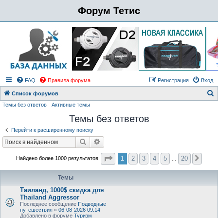
Форум Тетис
FAQ
Правила форума
Регистрация
Вход
Список форумов
Темы без ответов
Активные темы
о
Темы без ответов
и
с
Перейти к расширенному поиску
к
Поиск
Расширенный поиск
Страница
1
из
20
1
2
3
4
5
20
Найдено более 1000 результатов
След
…
Темы
Таиланд, 1000$ скидка для
Thailand Aggressor
Последнее сообщение
Подводные
путешествия
«
06-08-2026 09:14
Добавлено в форуме
Туризм