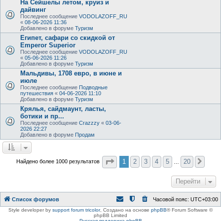
На Сейшелы летом, круиз и
дайвинг
Последнее сообщение
VODOLAZOFF_RU
«
08-06-2026 11:36
Добавлено в форуме
Туризм
Египет, сафари со скидкой от
Emperor Superior
Последнее сообщение
VODOLAZOFF_RU
«
05-06-2026 11:26
Добавлено в форуме
Туризм
Мальдивы, 1708 евро, в июне и
июле
Последнее сообщение
Подводные
путешествия
«
04-06-2026 11:10
Добавлено в форуме
Туризм
Крялья, сайдмаунт, ласты,
ботики и пр...
Последнее сообщение
Crazzzy
«
03-06-
2026 22:27
Добавлено в форуме
Продам
Страница
1
из
20
1
2
3
4
5
20
Найдено более 1000 результатов
След
…
Перейти
Список форумов
Часовой пояс:
UTC+03:00
Style developer by
support forum tricolor
,
Создано на основе
phpBB
® Forum Software ©
phpBB Limited
Русская поддержка phpBB