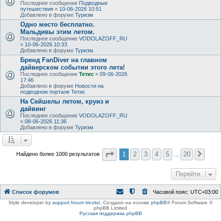
Последнее сообщение
Подводные
путешествия
«
10-06-2026 10:51
Добавлено в форуме
Туризм
Одно место бесплатно.
Мальдивы этим летом.
Последнее сообщение
VODOLAZOFF_RU
«
10-06-2026 10:33
Добавлено в форуме
Туризм
Бренд FanDiver на главном
дайверском событии этого лета!
Последнее сообщение
Тетис
«
09-06-2026
17:46
Добавлено в форуме
Новости на
подводном портале Тетис
На Сейшелы летом, круиз и
дайвинг
Последнее сообщение
VODOLAZOFF_RU
«
08-06-2026 11:36
Добавлено в форуме
Туризм
Страница
1
из
20
1
2
3
4
5
20
Найдено более 1000 результатов
След
…
Перейти
Список форумов
Часовой пояс:
UTC+03:00
Style developer by
support forum tricolor
,
Создано на основе
phpBB
® Forum Software ©
phpBB Limited
Русская поддержка phpBB