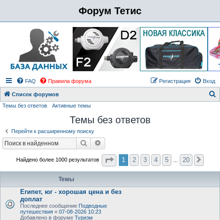
Форум Тетис
FAQ
Правила форума
Регистрация
Вход
Список форумов
Темы без ответов
Активные темы
о
Темы без ответов
и
с
Перейти к расширенному поиску
к
Поиск
Расширенный поиск
Страница
1
из
20
1
2
3
4
5
20
Найдено более 1000 результатов
След
…
Темы
Египет, юг - хорошая цена и без
доплат
Последнее сообщение
Подводные
путешествия
«
07-08-2026 10:23
Добавлено в форуме
Туризм