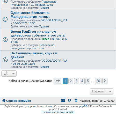
Последнее сообщение
Подводные
путешествия
«
10-06-2026 10:51
Добавлено в форуме
Туризм
Одно место бесплатно.
Мальдивы этим летом.
Последнее сообщение
VODOLAZOFF_RU
«
10-06-2026 10:33
Добавлено в форуме
Туризм
Бренд FanDiver на главном
дайверском событии этого лета!
Последнее сообщение
Тетис
«
09-06-2026
17:46
Добавлено в форуме
Новости на
подводном портале Тетис
На Сейшелы летом, круиз и
дайвинг
Последнее сообщение
VODOLAZOFF_RU
«
08-06-2026 11:36
Добавлено в форуме
Туризм
Страница
1
из
20
1
2
3
4
5
20
Найдено более 1000 результатов
След
…
Перейти
Список форумов
Часовой пояс:
UTC+03:00
Style developer by
support forum tricolor
,
Создано на основе
phpBB
® Forum Software ©
phpBB Limited
Русская поддержка phpBB