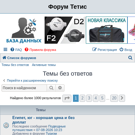
Форум Тетис
FAQ
Правила форума
Регистрация
Вход
Список форумов
Темы без ответов
Активные темы
о
Темы без ответов
и
с
Перейти к расширенному поиску
к
Поиск
Расширенный поиск
Страница
1
из
20
1
2
3
4
5
20
Найдено более 1000 результатов
След
…
Темы
Египет, юг - хорошая цена и без
доплат
Последнее сообщение
Подводные
путешествия
«
07-08-2026 10:23
Добавлено в форуме
Туризм