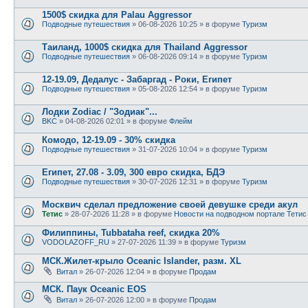
1500$ скидка для Palau Aggressor
Подводные путешествия
» 06-08-2026 10:25 » в форуме
Туризм
Таиланд, 1000$ скидка для Thailand Aggressor
Подводные путешествия
» 06-08-2026 09:14 » в форуме
Туризм
12-19.09, Дедалус - Забаргад - Роки, Египет
Подводные путешествия
» 05-08-2026 12:54 » в форуме
Туризм
Лодки Zodiac / "Зодиак"...
BKC
» 04-08-2026 02:01 » в форуме
Флейм
Комодо, 12-19.09 - 30% скидка
Подводные путешествия
» 31-07-2026 10:04 » в форуме
Туризм
Египет, 27.08 - 3.09, 300 евро скидка, БДЭ
Подводные путешествия
» 30-07-2026 12:31 » в форуме
Туризм
Москвич сделал предложение своей девушке среди акул
Тетис
» 28-07-2026 11:28 » в форуме
Новости на подводном портале Тетис
Филиппины, Tubbataha reef, скидка 20%
VODOLAZOFF_RU
» 27-07-2026 11:39 » в форуме
Туризм
МСК.Жилет-крыло Oceanic Islander, разм. XL
Витал
» 26-07-2026 12:04 » в форуме
Продам
МСК. Паук Oceanic EOS
Витал
» 26-07-2026 12:00 » в форуме
Продам