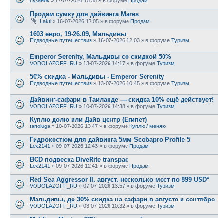
пузанок
» 17-07-2026 15:35 » в форуме
Продам
Продам сумку для дайвинга Mares
Lakti
» 16-07-2026 17:05 » в форуме
Продам
1603 евро, 19-26.09, Мальдивы
Подводные путешествия
» 16-07-2026 12:03 » в форуме
Туризм
Emperor Serenity, Мальдивы со скидкой 50%
VODOLAZOFF_RU
» 13-07-2026 14:17 » в форуме
Туризм
50% скидка - Мальдивы - Emperor Serenity
Подводные путешествия
» 13-07-2026 10:45 » в форуме
Туризм
Дайвинг-сафари в Таиланде — скидка 10% ещё действует!
VODOLAZOFF_RU
» 10-07-2026 14:38 » в форуме
Туризм
Куплю долю или Дайв центр (Египет)
tartoluga
» 10-07-2026 13:47 » в форуме
Куплю / меняю
Гидрокостюм для дайвинга 5мм Scobapro Profile 5
Lex2141
» 09-07-2026 12:43 » в форуме
Продам
BCD подвеска DiveRite transpac
Lex2141
» 09-07-2026 12:41 » в форуме
Продам
Red Sea Aggressor II, август, несколько мест по 899 USD*
VODOLAZOFF_RU
» 07-07-2026 13:57 » в форуме
Туризм
Мальдивы, до 30% скидка на сафари в августе и сентябре
VODOLAZOFF_RU
» 03-07-2026 10:32 » в форуме
Туризм