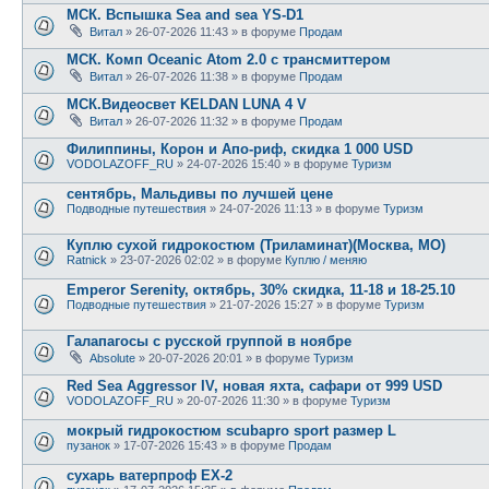
МСК. Вспышка Sea and sea YS-D1
Витал
» 26-07-2026 11:43 » в форуме
Продам
МСК. Комп Oceanic Atom 2.0 с трансмиттером
Витал
» 26-07-2026 11:38 » в форуме
Продам
МСК.Видеосвет KELDAN LUNA 4 V
Витал
» 26-07-2026 11:32 » в форуме
Продам
Филиппины, Корон и Апо-риф, скидка 1 000 USD
VODOLAZOFF_RU
» 24-07-2026 15:40 » в форуме
Туризм
сентябрь, Мальдивы по лучшей цене
Подводные путешествия
» 24-07-2026 11:13 » в форуме
Туризм
Куплю сухой гидрокостюм (Триламинат)(Москва, МО)
Ratnick
» 23-07-2026 02:02 » в форуме
Куплю / меняю
Emperor Serenity, октябрь, 30% скидка, 11-18 и 18-25.10
Подводные путешествия
» 21-07-2026 15:27 » в форуме
Туризм
Галапагосы с русской группой в ноябре
Absolute
» 20-07-2026 20:01 » в форуме
Туризм
Red Sea Aggressor IV, новая яхта, сафари от 999 USD
VODOLAZOFF_RU
» 20-07-2026 11:30 » в форуме
Туризм
мокрый гидрокостюм scubapro sport размер L
пузанок
» 17-07-2026 15:43 » в форуме
Продам
сухарь ватерпроф ЕХ-2