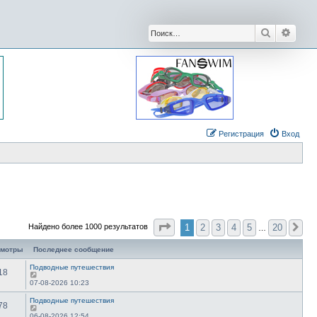
Поиск
Расши
Регистрация
Вход
Страница
1
из
20
1
2
3
4
5
20
Найдено более 1000 результатов
Сл
…
смотры
Последнее сообщение
Подводные путешествия
18
07-08-2026 10:23
Подводные путешествия
78
06-08-2026 12:54