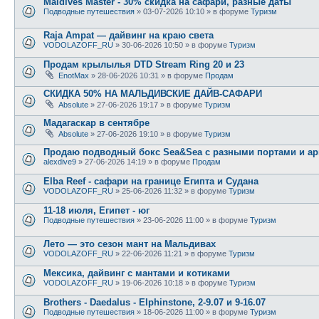
Maldives Master - 30% скидка на сафари, разные даты
Подводные путешествия
» 03-07-2026 10:10 » в форуме
Туризм
Raja Ampat — дайвинг на краю света
VODOLAZOFF_RU
» 30-06-2026 10:50 » в форуме
Туризм
Продам крылылья DTD Stream Ring 20 и 23
EnotMax
» 28-06-2026 10:31 » в форуме
Продам
СКИДКА 50% НА МАЛЬДИВСКИЕ ДАЙВ-САФАРИ
Absolute
» 27-06-2026 19:17 » в форуме
Туризм
Мадагаскар в сентябре
Absolute
» 27-06-2026 19:10 » в форуме
Туризм
Продаю подводный бокс Sea&Sea с разными портами и ар
alexdive9
» 27-06-2026 14:19 » в форуме
Продам
Elba Reef - сафари на границе Египта и Судана
VODOLAZOFF_RU
» 25-06-2026 11:32 » в форуме
Туризм
11-18 июля, Египет - юг
Подводные путешествия
» 23-06-2026 11:00 » в форуме
Туризм
Лето — это сезон мант на Мальдивах
VODOLAZOFF_RU
» 22-06-2026 11:21 » в форуме
Туризм
Мексика, дайвинг с мантами и котиками
VODOLAZOFF_RU
» 19-06-2026 10:18 » в форуме
Туризм
Brothers - Daedalus - Elphinstone, 2-9.07 и 9-16.07
Подводные путешествия
» 18-06-2026 11:00 » в форуме
Туризм