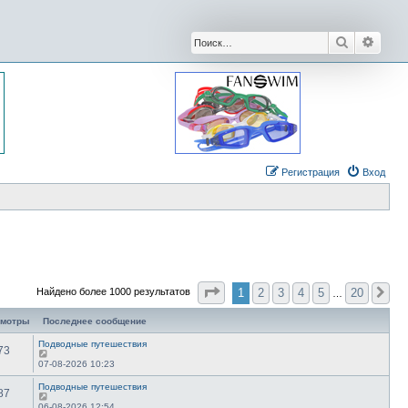
Поиск
Расши
Регистрация
Вход
Страница
1
из
20
1
2
3
4
5
20
Найдено более 1000 результатов
Сл
…
смотры
Последнее сообщение
Подводные путешествия
73
07-08-2026 10:23
Подводные путешествия
87
06-08-2026 12:54