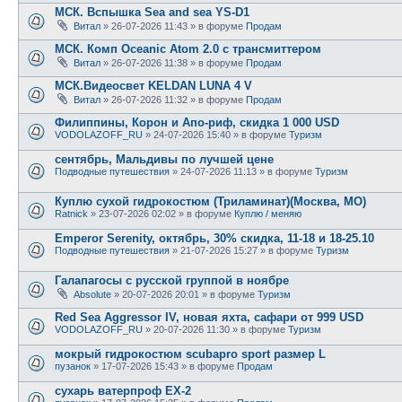
МСК. Вспышка Sea and sea YS-D1
Витал
» 26-07-2026 11:43 » в форуме
Продам
МСК. Комп Oceanic Atom 2.0 с трансмиттером
Витал
» 26-07-2026 11:38 » в форуме
Продам
МСК.Видеосвет KELDAN LUNA 4 V
Витал
» 26-07-2026 11:32 » в форуме
Продам
Филиппины, Корон и Апо-риф, скидка 1 000 USD
VODOLAZOFF_RU
» 24-07-2026 15:40 » в форуме
Туризм
сентябрь, Мальдивы по лучшей цене
Подводные путешествия
» 24-07-2026 11:13 » в форуме
Туризм
Куплю сухой гидрокостюм (Триламинат)(Москва, МО)
Ratnick
» 23-07-2026 02:02 » в форуме
Куплю / меняю
Emperor Serenity, октябрь, 30% скидка, 11-18 и 18-25.10
Подводные путешествия
» 21-07-2026 15:27 » в форуме
Туризм
Галапагосы с русской группой в ноябре
Absolute
» 20-07-2026 20:01 » в форуме
Туризм
Red Sea Aggressor IV, новая яхта, сафари от 999 USD
VODOLAZOFF_RU
» 20-07-2026 11:30 » в форуме
Туризм
мокрый гидрокостюм scubapro sport размер L
пузанок
» 17-07-2026 15:43 » в форуме
Продам
сухарь ватерпроф ЕХ-2