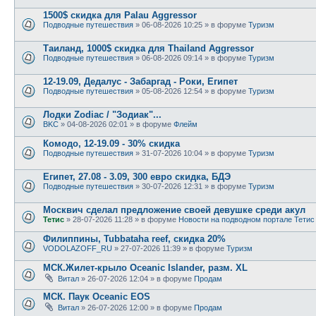
1500$ скидка для Palau Aggressor
Подводные путешествия
» 06-08-2026 10:25 » в форуме
Туризм
Таиланд, 1000$ скидка для Thailand Aggressor
Подводные путешествия
» 06-08-2026 09:14 » в форуме
Туризм
12-19.09, Дедалус - Забаргад - Роки, Египет
Подводные путешествия
» 05-08-2026 12:54 » в форуме
Туризм
Лодки Zodiac / "Зодиак"...
BKC
» 04-08-2026 02:01 » в форуме
Флейм
Комодо, 12-19.09 - 30% скидка
Подводные путешествия
» 31-07-2026 10:04 » в форуме
Туризм
Египет, 27.08 - 3.09, 300 евро скидка, БДЭ
Подводные путешествия
» 30-07-2026 12:31 » в форуме
Туризм
Москвич сделал предложение своей девушке среди акул
Тетис
» 28-07-2026 11:28 » в форуме
Новости на подводном портале Тетис
Филиппины, Tubbataha reef, скидка 20%
VODOLAZOFF_RU
» 27-07-2026 11:39 » в форуме
Туризм
МСК.Жилет-крыло Oceanic Islander, разм. XL
Витал
» 26-07-2026 12:04 » в форуме
Продам
МСК. Паук Oceanic EOS
Витал
» 26-07-2026 12:00 » в форуме
Продам