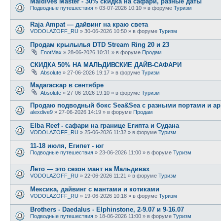
Maldives Master - 30% скидка на сафари, разные даты
Подводные путешествия
» 03-07-2026 10:10 » в форуме
Туризм
Raja Ampat — дайвинг на краю света
VODOLAZOFF_RU
» 30-06-2026 10:50 » в форуме
Туризм
Продам крылылья DTD Stream Ring 20 и 23
EnotMax
» 28-06-2026 10:31 » в форуме
Продам
СКИДКА 50% НА МАЛЬДИВСКИЕ ДАЙВ-САФАРИ
Absolute
» 27-06-2026 19:17 » в форуме
Туризм
Мадагаскар в сентябре
Absolute
» 27-06-2026 19:10 » в форуме
Туризм
Продаю подводный бокс Sea&Sea с разными портами и ар
alexdive9
» 27-06-2026 14:19 » в форуме
Продам
Elba Reef - сафари на границе Египта и Судана
VODOLAZOFF_RU
» 25-06-2026 11:32 » в форуме
Туризм
11-18 июля, Египет - юг
Подводные путешествия
» 23-06-2026 11:00 » в форуме
Туризм
Лето — это сезон мант на Мальдивах
VODOLAZOFF_RU
» 22-06-2026 11:21 » в форуме
Туризм
Мексика, дайвинг с мантами и котиками
VODOLAZOFF_RU
» 19-06-2026 10:18 » в форуме
Туризм
Brothers - Daedalus - Elphinstone, 2-9.07 и 9-16.07
Подводные путешествия
» 18-06-2026 11:00 » в форуме
Туризм