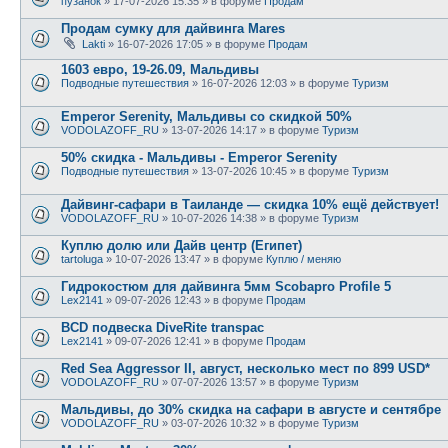
пузанок
» 17-07-2026 15:35 » в форуме
Продам
Продам сумку для дайвинга Mares
Lakti
» 16-07-2026 17:05 » в форуме
Продам
1603 евро, 19-26.09, Мальдивы
Подводные путешествия
» 16-07-2026 12:03 » в форуме
Туризм
Emperor Serenity, Мальдивы со скидкой 50%
VODOLAZOFF_RU
» 13-07-2026 14:17 » в форуме
Туризм
50% скидка - Мальдивы - Emperor Serenity
Подводные путешествия
» 13-07-2026 10:45 » в форуме
Туризм
Дайвинг-сафари в Таиланде — скидка 10% ещё действует!
VODOLAZOFF_RU
» 10-07-2026 14:38 » в форуме
Туризм
Куплю долю или Дайв центр (Египет)
tartoluga
» 10-07-2026 13:47 » в форуме
Куплю / меняю
Гидрокостюм для дайвинга 5мм Scobapro Profile 5
Lex2141
» 09-07-2026 12:43 » в форуме
Продам
BCD подвеска DiveRite transpac
Lex2141
» 09-07-2026 12:41 » в форуме
Продам
Red Sea Aggressor II, август, несколько мест по 899 USD*
VODOLAZOFF_RU
» 07-07-2026 13:57 » в форуме
Туризм
Мальдивы, до 30% скидка на сафари в августе и сентябре
VODOLAZOFF_RU
» 03-07-2026 10:32 » в форуме
Туризм