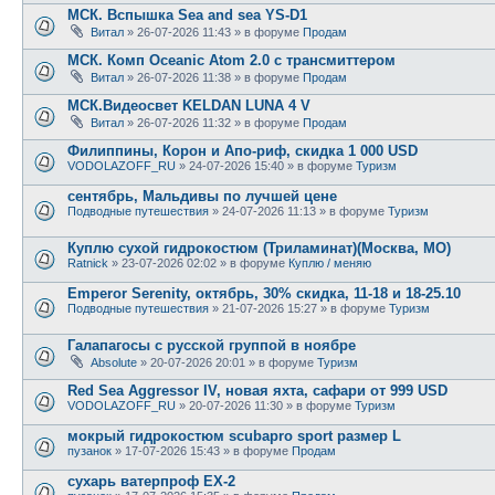
МСК. Вспышка Sea and sea YS-D1
Витал
» 26-07-2026 11:43 » в форуме
Продам
МСК. Комп Oceanic Atom 2.0 с трансмиттером
Витал
» 26-07-2026 11:38 » в форуме
Продам
МСК.Видеосвет KELDAN LUNA 4 V
Витал
» 26-07-2026 11:32 » в форуме
Продам
Филиппины, Корон и Апо-риф, скидка 1 000 USD
VODOLAZOFF_RU
» 24-07-2026 15:40 » в форуме
Туризм
сентябрь, Мальдивы по лучшей цене
Подводные путешествия
» 24-07-2026 11:13 » в форуме
Туризм
Куплю сухой гидрокостюм (Триламинат)(Москва, МО)
Ratnick
» 23-07-2026 02:02 » в форуме
Куплю / меняю
Emperor Serenity, октябрь, 30% скидка, 11-18 и 18-25.10
Подводные путешествия
» 21-07-2026 15:27 » в форуме
Туризм
Галапагосы с русской группой в ноябре
Absolute
» 20-07-2026 20:01 » в форуме
Туризм
Red Sea Aggressor IV, новая яхта, сафари от 999 USD
VODOLAZOFF_RU
» 20-07-2026 11:30 » в форуме
Туризм
мокрый гидрокостюм scubapro sport размер L
пузанок
» 17-07-2026 15:43 » в форуме
Продам
сухарь ватерпроф ЕХ-2