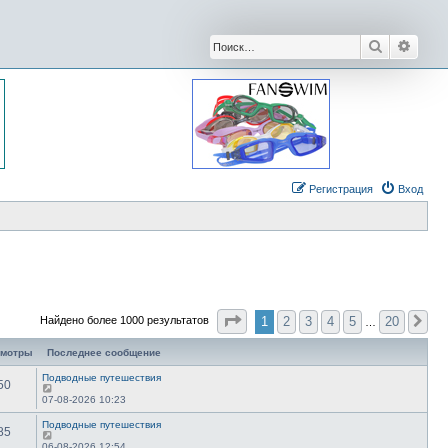
Поиск
Расши
Регистрация
Вход
Страница
1
из
20
1
2
3
4
5
20
Найдено более 1000 результатов
Сл
…
смотры
Последнее сообщение
Подводные путешествия
50
07-08-2026 10:23
Подводные путешествия
85
06-08-2026 12:54