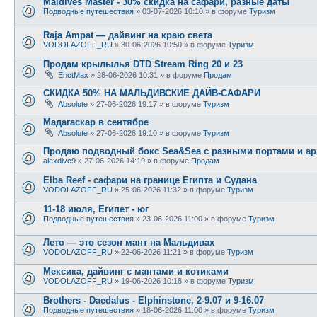
Maldives Master - 30% скидка на сафари, разные даты
Подводные путешествия
» 03-07-2026 10:10 » в форуме
Туризм
Raja Ampat — дайвинг на краю света
VODOLAZOFF_RU
» 30-06-2026 10:50 » в форуме
Туризм
Продам крылылья DTD Stream Ring 20 и 23
EnotMax
» 28-06-2026 10:31 » в форуме
Продам
СКИДКА 50% НА МАЛЬДИВСКИЕ ДАЙВ-САФАРИ
Absolute
» 27-06-2026 19:17 » в форуме
Туризм
Мадагаскар в сентябре
Absolute
» 27-06-2026 19:10 » в форуме
Туризм
Продаю подводный бокс Sea&Sea с разными портами и ар
alexdive9
» 27-06-2026 14:19 » в форуме
Продам
Elba Reef - сафари на границе Египта и Судана
VODOLAZOFF_RU
» 25-06-2026 11:32 » в форуме
Туризм
11-18 июля, Египет - юг
Подводные путешествия
» 23-06-2026 11:00 » в форуме
Туризм
Лето — это сезон мант на Мальдивах
VODOLAZOFF_RU
» 22-06-2026 11:21 » в форуме
Туризм
Мексика, дайвинг с мантами и котиками
VODOLAZOFF_RU
» 19-06-2026 10:18 » в форуме
Туризм
Brothers - Daedalus - Elphinstone, 2-9.07 и 9-16.07
Подводные путешествия
» 18-06-2026 11:00 » в форуме
Туризм