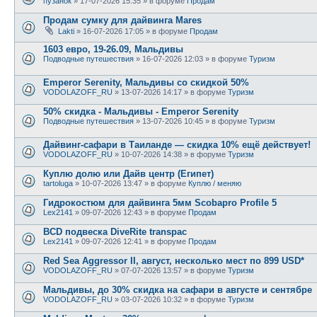
пузанок
» 17-07-2026 15:35 » в форуме
Продам
Продам сумку для дайвинга Mares
Lakti
» 16-07-2026 17:05 » в форуме
Продам
1603 евро, 19-26.09, Мальдивы
Подводные путешествия
» 16-07-2026 12:03 » в форуме
Туризм
Emperor Serenity, Мальдивы со скидкой 50%
VODOLAZOFF_RU
» 13-07-2026 14:17 » в форуме
Туризм
50% скидка - Мальдивы - Emperor Serenity
Подводные путешествия
» 13-07-2026 10:45 » в форуме
Туризм
Дайвинг-сафари в Таиланде — скидка 10% ещё действует!
VODOLAZOFF_RU
» 10-07-2026 14:38 » в форуме
Туризм
Куплю долю или Дайв центр (Египет)
tartoluga
» 10-07-2026 13:47 » в форуме
Куплю / меняю
Гидрокостюм для дайвинга 5мм Scobapro Profile 5
Lex2141
» 09-07-2026 12:43 » в форуме
Продам
BCD подвеска DiveRite transpac
Lex2141
» 09-07-2026 12:41 » в форуме
Продам
Red Sea Aggressor II, август, несколько мест по 899 USD*
VODOLAZOFF_RU
» 07-07-2026 13:57 » в форуме
Туризм
Мальдивы, до 30% скидка на сафари в августе и сентябре
VODOLAZOFF_RU
» 03-07-2026 10:32 » в форуме
Туризм