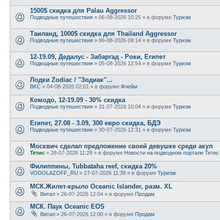
1500$ скидка для Palau Aggressor
Подводные путешествия
» 06-08-2026 10:25 » в форуме
Туризм
Таиланд, 1000$ скидка для Thailand Aggressor
Подводные путешествия
» 06-08-2026 09:14 » в форуме
Туризм
12-19.09, Дедалус - Забаргад - Роки, Египет
Подводные путешествия
» 05-08-2026 12:54 » в форуме
Туризм
Лодки Zodiac / "Зодиак"...
BKC
» 04-08-2026 02:01 » в форуме
Флейм
Комодо, 12-19.09 - 30% скидка
Подводные путешествия
» 31-07-2026 10:04 » в форуме
Туризм
Египет, 27.08 - 3.09, 300 евро скидка, БДЭ
Подводные путешествия
» 30-07-2026 12:31 » в форуме
Туризм
Москвич сделал предложение своей девушке среди акул
Тетис
» 28-07-2026 11:28 » в форуме
Новости на подводном портале Тетис
Филиппины, Tubbataha reef, скидка 20%
VODOLAZOFF_RU
» 27-07-2026 11:39 » в форуме
Туризм
МСК.Жилет-крыло Oceanic Islander, разм. XL
Витал
» 26-07-2026 12:04 » в форуме
Продам
МСК. Паук Oceanic EOS
Витал
» 26-07-2026 12:00 » в форуме
Продам