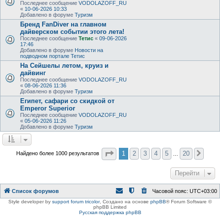
Последнее сообщение
VODOLAZOFF_RU
«
10-06-2026 10:33
Добавлено в форуме
Туризм
Бренд FanDiver на главном
дайверском событии этого лета!
Последнее сообщение
Тетис
«
09-06-2026
17:46
Добавлено в форуме
Новости на
подводном портале Тетис
На Сейшелы летом, круиз и
дайвинг
Последнее сообщение
VODOLAZOFF_RU
«
08-06-2026 11:36
Добавлено в форуме
Туризм
Египет, сафари со скидкой от
Emperor Superior
Последнее сообщение
VODOLAZOFF_RU
«
05-06-2026 11:26
Добавлено в форуме
Туризм
Страница
1
из
20
1
2
3
4
5
20
Найдено более 1000 результатов
След
…
Перейти
Список форумов
Часовой пояс:
UTC+03:00
Style developer by
support forum tricolor
,
Создано на основе
phpBB
® Forum Software ©
phpBB Limited
Русская поддержка phpBB