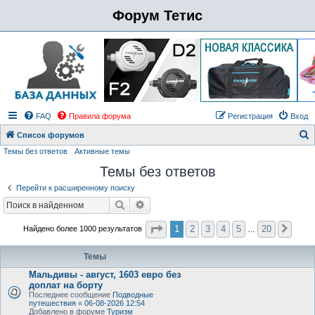
Форум Тетис
FAQ
Правила форума
Регистрация
Вход
Список форумов
Темы без ответов
Активные темы
о
Темы без ответов
и
с
Перейти к расширенному поиску
к
Поиск
Расширенный поиск
Страница
1
из
20
1
2
3
4
5
20
Найдено более 1000 результатов
След
…
Темы
Мальдивы - август, 1603 евро без
доплат на борту
Последнее сообщение
Подводные
путешествия
«
06-08-2026 12:54
Добавлено в форуме
Туризм