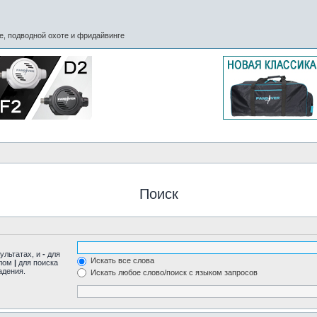
, подводной охоте и фридайвинге
Поиск
ультатах, и
-
для
Искать все слова
олом
|
для поиска
адения.
Искать любое слово/поиск с языком запросов