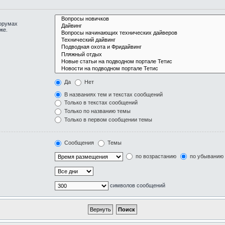
форумах
же.
Да
Нет
В названиях тем и текстах сообщений
Только в текстах сообщений
Только по названию темы
Только в первом сообщении темы
Сообщения
Темы
по возрастанию
по убыванию
символов сообщений