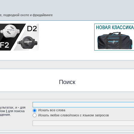
, подводной охоте и фридайвинге
Поиск
ультатах, и
-
для
Искать все слова
олом
|
для поиска
адения.
Искать любое слово/поиск с языком запросов