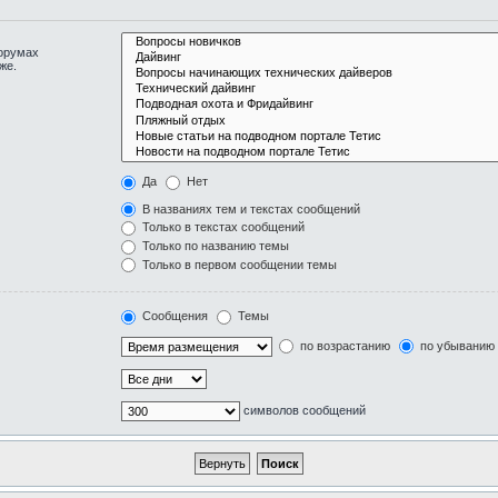
форумах
же.
Да
Нет
В названиях тем и текстах сообщений
Только в текстах сообщений
Только по названию темы
Только в первом сообщении темы
Сообщения
Темы
по возрастанию
по убыванию
символов сообщений