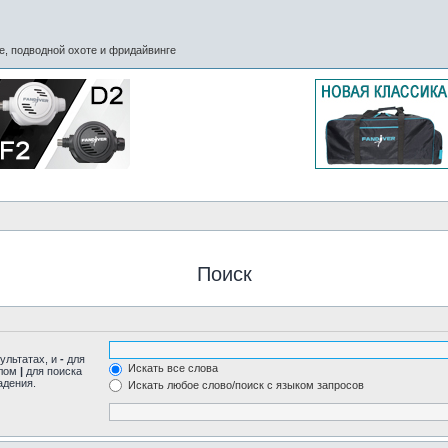
, подводной охоте и фридайвинге
Поиск
ультатах, и
-
для
Искать все слова
олом
|
для поиска
адения.
Искать любое слово/поиск с языком запросов