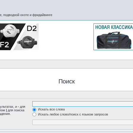
, подводной охоте и фридайвинге
Поиск
ультатах, и
-
для
Искать все слова
олом
|
для поиска
адения.
Искать любое слово/поиск с языком запросов