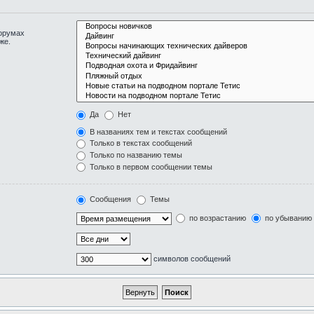
форумах
же.
Да
Нет
В названиях тем и текстах сообщений
Только в текстах сообщений
Только по названию темы
Только в первом сообщении темы
Сообщения
Темы
по возрастанию
по убыванию
символов сообщений