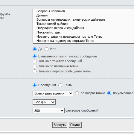
форумах
же.
Да
Нет
В названиях тем и текстах сообщений
Только в текстах сообщений
Только по названию темы
Только в первом сообщении темы
Сообщения
Темы
по возрастанию
по убыванию
символов сообщений