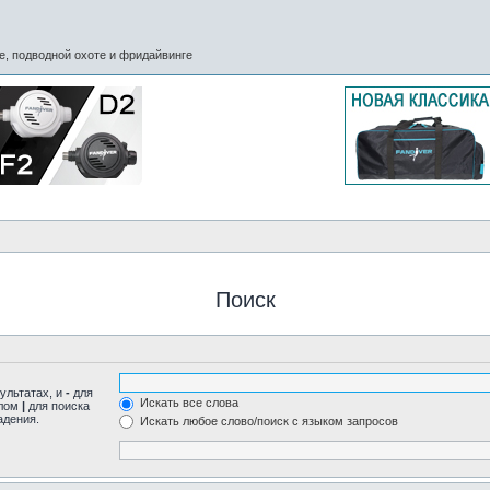
, подводной охоте и фридайвинге
Поиск
ультатах, и
-
для
Искать все слова
олом
|
для поиска
адения.
Искать любое слово/поиск с языком запросов