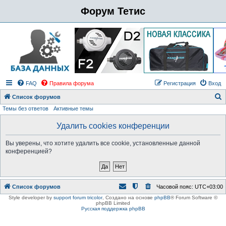
Форум Тетис
FAQ
Правила форума
Регистрация
Вход
Список форумов
Темы без ответов
Активные темы
о
и
Удалить cookies конференции
с
Вы уверены, что хотите удалить все cookie, установленные данной
к
конференцией?
Список форумов
Часовой пояс:
UTC+03:00
Style developer by
support forum tricolor
,
Создано на основе
phpBB
® Forum Software ©
phpBB Limited
Русская поддержка phpBB