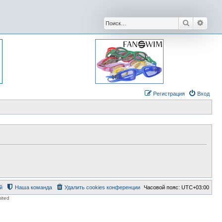
Поиск
Расши
Регистрация
Вход
й
Наша команда
Удалить cookies конференции
Часовой пояс:
UTC+03:00
ited