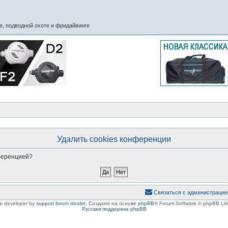
, подводной охоте и фридайвинге
Удалить cookies конференции
нференцией?
Связаться с администрацие
le developer by
support forum tricolor
,
Создано на основе
phpBB
® Forum Software © phpBB Lim
Русская поддержка phpBB