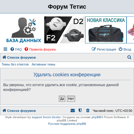
Форум Тетис
FAQ
Правила форума
Регистрация
Вход
Список форумов
Темы без ответов
Активные темы
о
и
Удалить cookies конференции
с
Вы уверены, что хотите удалить все cookie, установленные данной
к
конференцией?
Список форумов
Часовой пояс:
UTC+03:00
Style developer by
support forum tricolor
,
Создано на основе
phpBB
® Forum Software ©
phpBB Limited
Русская поддержка phpBB