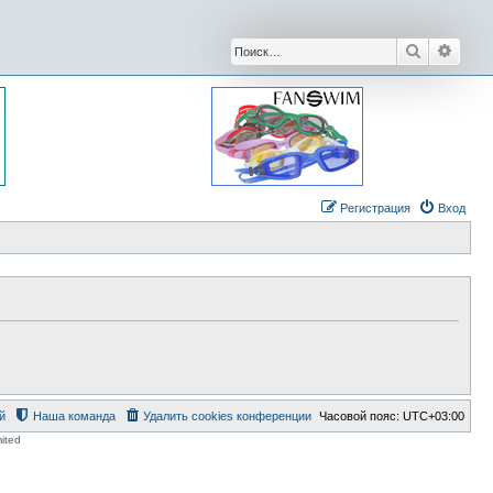
Поиск
Расши
Регистрация
Вход
й
Наша команда
Удалить cookies конференции
Часовой пояс:
UTC+03:00
ited