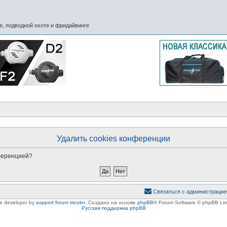
, подводной охоте и фридайвинге
Удалить cookies конференции
нференцией?
Связаться с администрацие
le developer by
support forum tricolor
,
Создано на основе
phpBB
® Forum Software © phpBB Lim
Русская поддержка phpBB