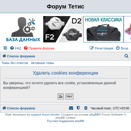
Форум Тетис
FAQ
Правила форума
Регистрация
Вход
Список форумов
Темы без ответов
Активные темы
о
и
Удалить cookies конференции
с
Вы уверены, что хотите удалить все cookie, установленные данной
к
конференцией?
Список форумов
Часовой пояс:
UTC+03:00
Style developer by
support forum tricolor
,
Создано на основе
phpBB
® Forum Software ©
phpBB Limited
Русская поддержка phpBB