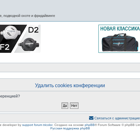
, подводной охоте и фридайвинге
Удалить cookies конференции
нференцией?
Связаться с администрацие
le developer by
support forum tricolor
,
Создано на основе
phpBB
® Forum Software © phpBB Lim
Русская поддержка phpBB