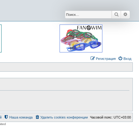
Поиск
Расши
Регистрация
Вход
й
Наша команда
Удалить cookies конференции
Часовой пояс:
UTC+03:00
ited