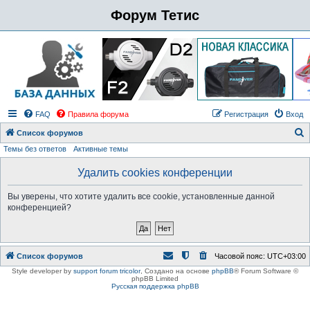
Форум Тетис
FAQ
Правила форума
Регистрация
Вход
Список форумов
Темы без ответов
Активные темы
о
и
Удалить cookies конференции
с
Вы уверены, что хотите удалить все cookie, установленные данной
к
конференцией?
Список форумов
Часовой пояс:
UTC+03:00
Style developer by
support forum tricolor
,
Создано на основе
phpBB
® Forum Software ©
phpBB Limited
Русская поддержка phpBB