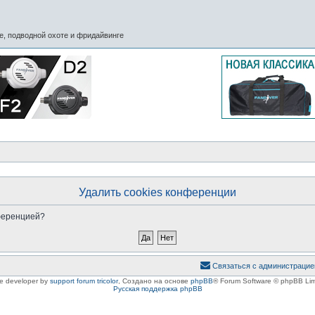
, подводной охоте и фридайвинге
Удалить cookies конференции
нференцией?
Связаться с администрацие
le developer by
support forum tricolor
,
Создано на основе
phpBB
® Forum Software © phpBB Lim
Русская поддержка phpBB