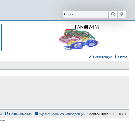
Поиск
Расши
Регистрация
Вход
й
Наша команда
Удалить cookies конференции
Часовой пояс:
UTC+03:00
ited