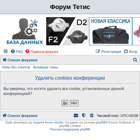
Форум Тетис
FAQ
Правила форума
Регистрация
Вход
Список форумов
Темы без ответов
Активные темы
о
и
Удалить cookies конференции
с
Вы уверены, что хотите удалить все cookie, установленные данной
к
конференцией?
Список форумов
Часовой пояс:
UTC+03:00
Style developer by
support forum tricolor
,
Создано на основе
phpBB
® Forum Software ©
phpBB Limited
Русская поддержка phpBB