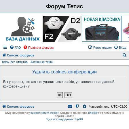
Форум Тетис
FAQ
Правила форума
Регистрация
Вход
Список форумов
Темы без ответов
Активные темы
о
и
Удалить cookies конференции
с
Вы уверены, что хотите удалить все cookie, установленные данной
к
конференцией?
Список форумов
Часовой пояс:
UTC+03:00
Style developer by
support forum tricolor
,
Создано на основе
phpBB
® Forum Software ©
phpBB Limited
Русская поддержка phpBB