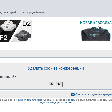
, подводной охоте и фридайвинге
Удалить cookies конференции
нференцией?
Связаться с администрацие
le developer by
support forum tricolor
,
Создано на основе
phpBB
® Forum Software © phpBB Lim
Русская поддержка phpBB