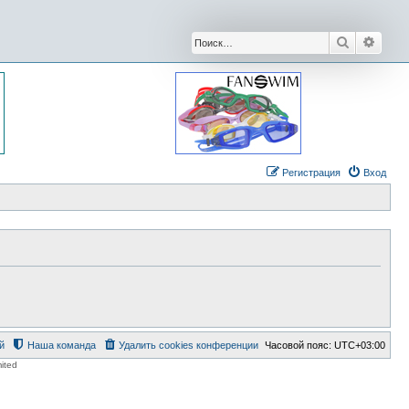
Поиск
Расши
Регистрация
Вход
й
Наша команда
Удалить cookies конференции
Часовой пояс:
UTC+03:00
ited