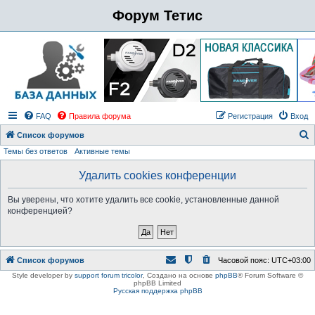
Форум Тетис
FAQ
Правила форума
Регистрация
Вход
Список форумов
Темы без ответов
Активные темы
о
и
Удалить cookies конференции
с
Вы уверены, что хотите удалить все cookie, установленные данной
к
конференцией?
Список форумов
Часовой пояс:
UTC+03:00
Style developer by
support forum tricolor
,
Создано на основе
phpBB
® Forum Software ©
phpBB Limited
Русская поддержка phpBB