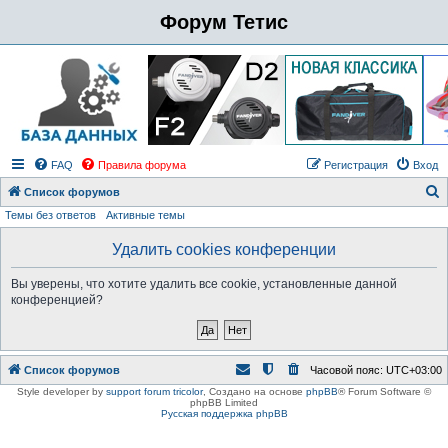
Форум Тетис
FAQ
Правила форума
Регистрация
Вход
Список форумов
Темы без ответов
Активные темы
о
и
Удалить cookies конференции
с
Вы уверены, что хотите удалить все cookie, установленные данной
к
конференцией?
Список форумов
Часовой пояс:
UTC+03:00
Style developer by
support forum tricolor
,
Создано на основе
phpBB
® Forum Software ©
phpBB Limited
Русская поддержка phpBB