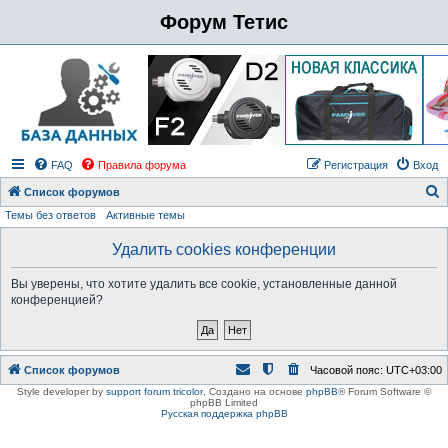
Форум Тетис
FAQ
Правила форума
Регистрация
Вход
Список форумов
Темы без ответов
Активные темы
о
и
Удалить cookies конференции
с
Вы уверены, что хотите удалить все cookie, установленные данной
к
конференцией?
Список форумов
Часовой пояс:
UTC+03:00
Style developer by
support forum tricolor
,
Создано на основе
phpBB
® Forum Software ©
phpBB Limited
Русская поддержка phpBB