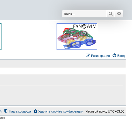
Поиск
Расши
Регистрация
Вход
й
Наша команда
Удалить cookies конференции
Часовой пояс:
UTC+03:00
ited