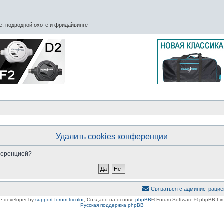
, подводной охоте и фридайвинге
Удалить cookies конференции
нференцией?
Связаться с администрацие
le developer by
support forum tricolor
,
Создано на основе
phpBB
® Forum Software © phpBB Lim
Русская поддержка phpBB