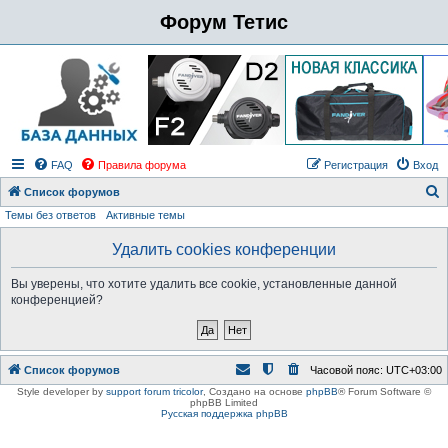
Форум Тетис
FAQ
Правила форума
Регистрация
Вход
Список форумов
Темы без ответов
Активные темы
о
и
Удалить cookies конференции
с
Вы уверены, что хотите удалить все cookie, установленные данной
к
конференцией?
Список форумов
Часовой пояс:
UTC+03:00
Style developer by
support forum tricolor
,
Создано на основе
phpBB
® Forum Software ©
phpBB Limited
Русская поддержка phpBB