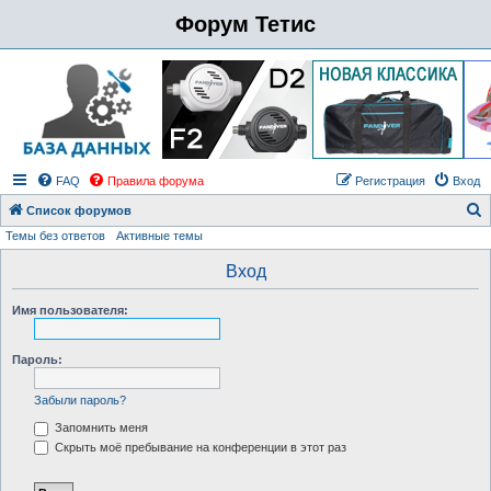
Форум Тетис
FAQ
Правила форума
Регистрация
Вход
Список форумов
Темы без ответов
Активные темы
о
и
Вход
с
Имя пользователя:
к
Пароль:
Забыли пароль?
Запомнить меня
Скрыть моё пребывание на конференции в этот раз