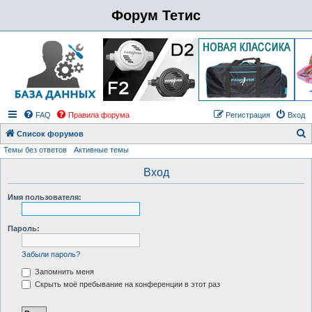
Форум Тетис
FAQ
Правила форума
Регистрация
Вход
Список форумов
Темы без ответов
Активные темы
о
и
Вход
с
Имя пользователя:
к
Пароль:
Забыли пароль?
Запомнить меня
Скрыть моё пребывание на конференции в этот раз